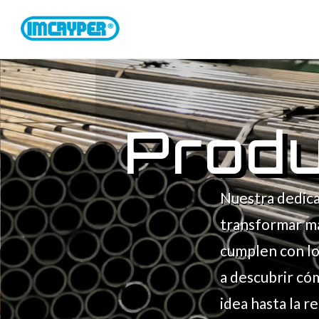
Prod
Nuestra dedica
transformar ma
cumplen con lo
a descubrir có
idea hasta la r