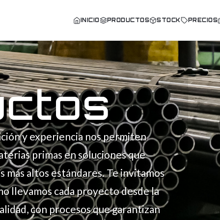
INICIO
PRODUCTOS
STOCK
PRECIOS
uctos
ción y experiencia nos permiten
terias primas en soluciones que
s más altos estándares. Te invitamos
mo llevamos cada proyecto desde la
ealidad, con procesos que garantizan