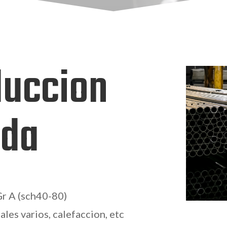
duccion
ada
 A (sch40-80)
les varios, calefaccion, etc