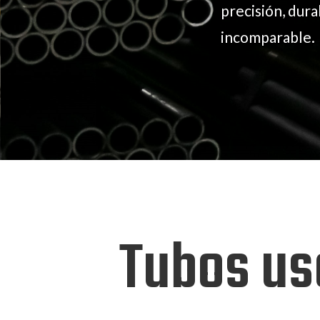
precisión, dura
incomparable.
Tubos us